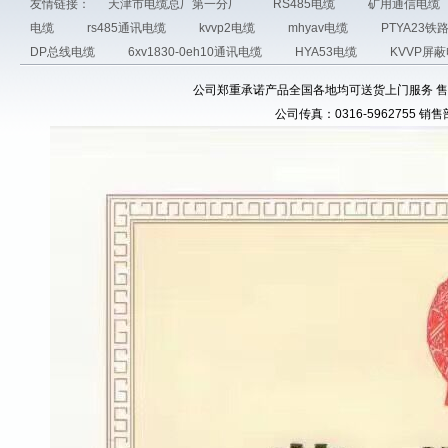
友情链接：
天津市电缆总厂第一分厂
RS485电缆
矿用通信电缆
电缆
rs485通讯电缆
kvvp2电缆
mhyav电缆
PTYA23
DP总线电缆
6xv1830-0eh10通讯电缆
HYA53电缆
KVVP屏
公司郑重承诺产品全国各地均可送货上门服务 售前电话：03
公司传真：0316-5962755 销售