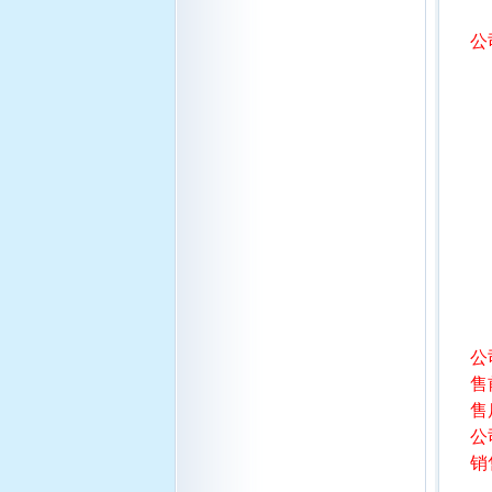
公
公
售前
售
公
销