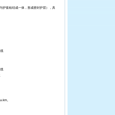
带与护套粘结成一体，形成密封护层），具
电缆
电缆
缆
ω.km。