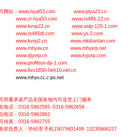
司网站：
www.hyat53.com
www.ptya23.cn
www.zr-hya53.com
www.rs485-22.cn
www.kvvp22.cn
www.astp-120-1.com
www.rs485dl.com
www.ys-2.com
www.kvvp2.cn
www.mkdianlan.com
www.mhyav.cn
www.mhyvrp.net
www.djyvrp.cn
www.kyjvrp.com
www.profibus-dp-1.com
www.6xv1830-0eh10.net.cn
www.mhyv.cc.c-ps.net
司郑重承诺产品全国各地均可送货上门服务
电话：0316-5962565 0316-5962658
后电话：0316-5962862
司传真：0316-5962755
售部负责人：毕经理 手机15075601499 13230666227