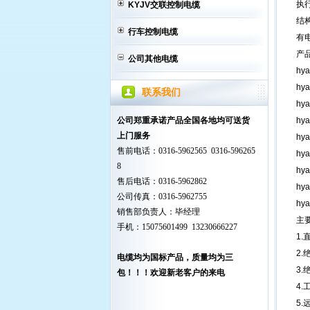
执行
KYJV交联控制电缆
结
行车控制电缆
有
产
公司其他电缆
hy
hy
联系我们
hy
公司郑重承诺产品全国各地均可送货
h
上门服务
h
售前电话：0316-5962565 0316-596265
h
8
h
售后电话：0316-5962862
h
公司传真：0316-5962755
h
销售部负责人：毕经理
主
手机：15075601499 13230666227
1.
2.
电缆均为国标产品，质量均为三
3.
包！！！欢迎新老客户的来电
4.
5.