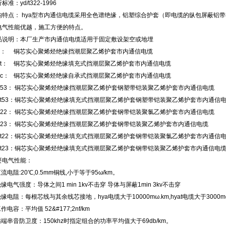
标准：yd/t322-1996
构特点： hya型市内通信电缆采用全色谱绝缘，铝塑综合护套（即电缆的纵包屏蔽铝
电气性能优越，施工方便的特点。
品说明：本厂生产市内通信电缆适用于固定敷设架空或地埋
a：
铜芯实心聚烯烃绝缘挡潮层聚乙烯护套市内通信电缆
at：
铜芯实心聚烯烃绝缘填充式挡潮层聚乙烯护套市内通信电缆
ac：
铜芯实心聚烯烃绝缘自承式挡潮层聚乙烯护套市内通信电缆
ya53： 铜芯实心聚烯烃绝缘挡潮层聚乙烯护套钢塑带铠装聚乙烯护套市内通信电缆
yat53：铜芯实心聚烯烃绝缘填充式挡潮层聚乙烯护套钢塑带铠装聚乙烯护套市内通信
ya22： 铜芯实心聚烯烃绝缘挡潮层聚乙烯护套钢带铠装聚氯乙烯护套市内通信电缆
ya23： 铜芯实心聚烯烃绝缘挡潮层聚乙烯护套钢带铠装聚乙烯护套市内通信电缆
yat22：铜芯实心聚烯烃绝缘填充式挡潮层聚乙烯护套钢带铠装聚氯乙烯护套市内通信
yat23：铜芯实心聚烯烃绝缘填充式挡潮层聚乙烯护套钢带铠装聚乙烯护套市内通信电
要电气性能：
直流电阻:20℃,0.5mm铜线,小于等于95ω/km。
绝缘电气强度：导体之间1 min 1kv不击穿 导体与屏蔽1min 3kv不击穿
绝缘电阻：每根芯线与其余线芯接地，hya电缆大于10000mω.km,hyat电缆大于3000m
工作电容：平均值 52&#177;2nf/km
远端串音防卫度：150khz时指定组合的功率平均值大于69db/km。