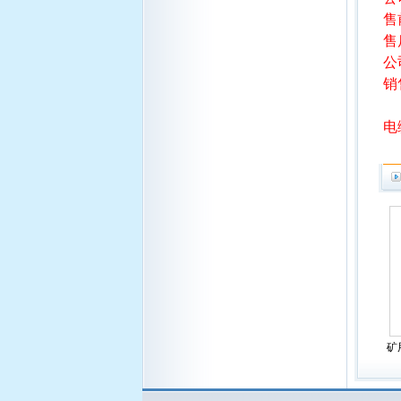
售前
售
公
销
电
矿