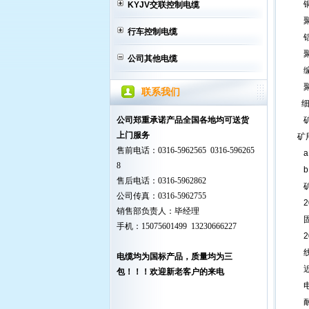
铜质
KYJV交联控制电缆
聚乙
行车控制电缆
铝
聚
公司其他电缆
编织
聚氯
联系我们
细
公司郑重承诺产品全国各地均可送货
上门服务
矿
售前电话：0316-5962565 0316-596265
a
8
b
售后电话：0316-5962862
公司传真：0316-5962755
2
销售部负责人：毕经理
固
手机：15075601499 13230666227
2
线
电缆均为国标产品，质量均为三
近
包！！！欢迎新老客户的来电
电