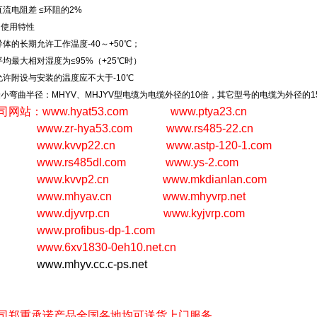
直流电阻差 ≤环阻的2%
的使用特性
导体的长期允许工作温度-40～+50℃；
平均最大相对湿度为≤95%（+25℃时）
允许附设与安装的温度应不大于-10℃
小弯曲半径：MHYV、MHJYV型电缆为电缆外径的10倍，其它型号的电缆为外径的1
司网站：
www.hyat53.com
www.ptya23.cn
www.zr-hya53.com
www.rs485-22.cn
www.kvvp22.cn
www.astp-120-1.com
www.rs485dl.com
www.ys-2.com
www.kvvp2.cn
www.mkdianlan.com
www.mhyav.cn
www.mhyvrp.net
www.djyvrp.cn
www.kyjvrp.com
www.profibus-dp-1.com
www.6xv1830-0eh10.net.cn
www.mhyv.cc.c-ps.net
司郑重承诺产品全国各地均可送货上门服务